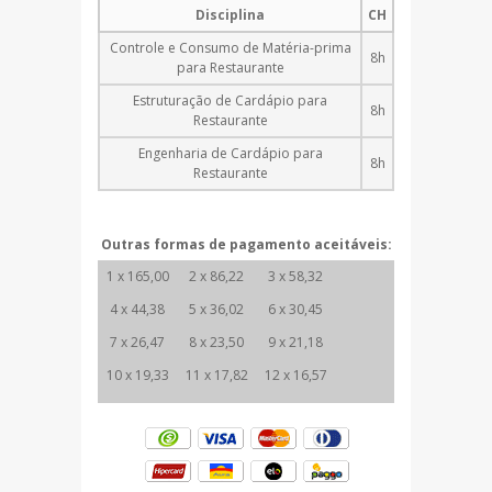
Disciplina
CH
Controle e Consumo de Matéria-prima
8h
para Restaurante
Estruturação de Cardápio para
8h
Restaurante
Engenharia de Cardápio para
8h
Restaurante
Outras formas de pagamento aceitáveis:
1 x 165,00
2 x 86,22
3 x 58,32
4 x 44,38
5 x 36,02
6 x 30,45
7 x 26,47
8 x 23,50
9 x 21,18
10 x 19,33
11 x 17,82
12 x 16,57