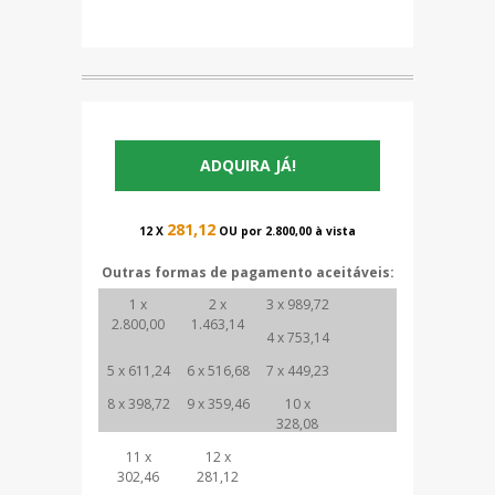
ADQUIRA JÁ!
281,12
12 X
OU por 2.800,00 à vista
Outras formas de pagamento aceitáveis:
1 x
2 x
3 x 989,72
2.800,00
1.463,14
4 x 753,14
5 x 611,24
6 x 516,68
7 x 449,23
8 x 398,72
9 x 359,46
10 x
328,08
11 x
12 x
302,46
281,12