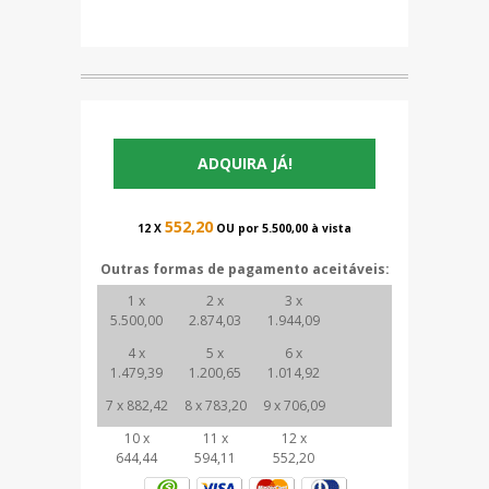
ADQUIRA JÁ!
552,20
12 X
OU por 5.500,00 à vista
Outras formas de pagamento aceitáveis:
1 x
2 x
3 x
5.500,00
2.874,03
1.944,09
4 x
5 x
6 x
1.479,39
1.200,65
1.014,92
7 x 882,42
8 x 783,20
9 x 706,09
10 x
11 x
12 x
644,44
594,11
552,20