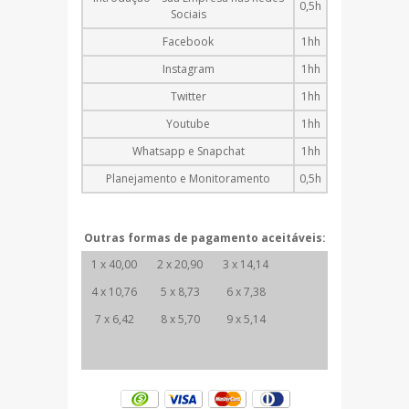
0,5h
Sociais
Facebook
1hh
Instagram
1hh
Twitter
1hh
Youtube
1hh
Whatsapp e Snapchat
1hh
Planejamento e Monitoramento
0,5h
Outras formas de pagamento aceitáveis:
1 x 40,00
2 x 20,90
3 x 14,14
4 x 10,76
5 x 8,73
6 x 7,38
7 x 6,42
8 x 5,70
9 x 5,14