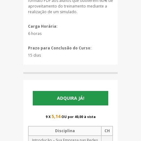
formato PDF aos alunos que obtiverem 60% de
aproveitamento do treinamento mediante a
realização de um simulado.
Carga Horária:
6 horas
Prazo para Conclusão do Curso:
15 dias
ADQUIRA JÁ!
5,14
9 X
OU por 40,00 à vista
Disciplina
CH
Introdução – Sua Empresa nas Redes