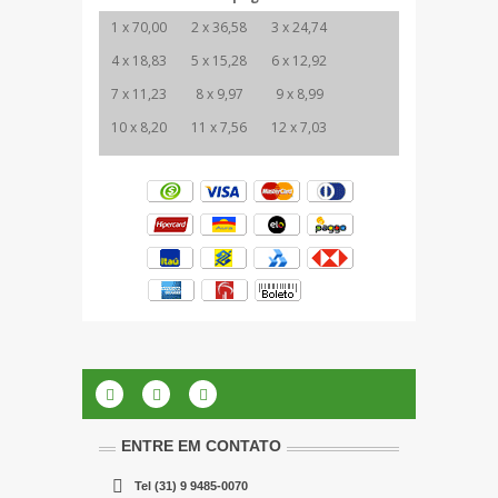
1 x 70,00
2 x 36,58
3 x 24,74
4 x 18,83
5 x 15,28
6 x 12,92
7 x 11,23
8 x 9,97
9 x 8,99
10 x 8,20
11 x 7,56
12 x 7,03
ENTRE EM CONTATO
Tel
(31) 9 9485-0070