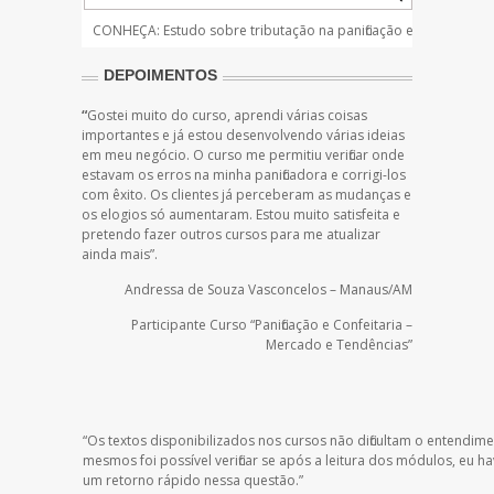
CONHEÇA: Estudo sobre tributação na panificação e
NOTÍCIAS: 
confeitaria
panificação
DEPOIMENTOS
“
Gostei muito do curso, aprendi várias coisas
importantes e já estou desenvolvendo várias ideias
em meu negócio. O curso me permitiu verificar onde
estavam os erros na minha panificadora e corrigi-los
com êxito. Os clientes já perceberam as mudanças e
os elogios só aumentaram. Estou muito satisfeita e
pretendo fazer outros cursos para me atualizar
ainda mais”.
Andressa de Souza Vasconcelos – Manaus/AM
Participante Curso “Panificação e Confeitaria –
Mercado e Tendências”
“Os textos disponibilizados nos cursos não dificultam o entendi
mesmos foi possível verificar se após a leitura dos módulos, eu
um retorno rápido nessa questão.”