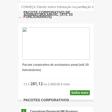
CONHEÇA: Estudo sobre tributação na panificação e
NOTÍCIAS: 
PACOTE CORPORATIVO DE
confeitaria
panificação
ASSINATURA ANUAL (ATÉ 20
FUNCIONÁRIOS)
Pacote corporativo de assinatura anual (até 20
funcionários)
281,12
12 X
ou 2.800,00 à vista
Saiba mais
PACOTES CORPORATIVOS
Consultoria Presencial MR Business
1